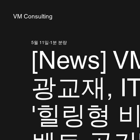
VM Consulting
5월 11일
1분 분량
[News] 
광교재, I
'힐링형 