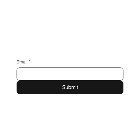
Email
*
Submit
​07797 서울특별시 강서구 마곡중앙로 143, 타워 B 335호
대표 이형주
david@vmconsulting.co.kr
LinkedIn
Facebook
Brunch