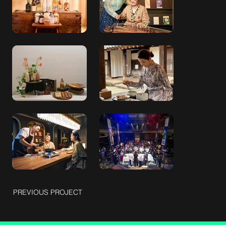
PREVIOUS PROJECT